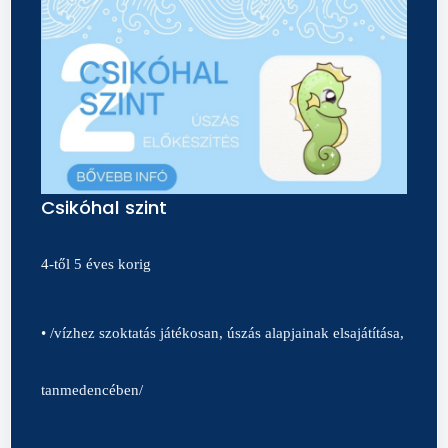
Csikóhal szint
4-től 5 éves korig
• /vízhez szoktatás játékosan, úszás alapjainak elsajátítása,
tanmedencében/