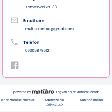
Temesvári krt. 33.
email
Email cím
multitalentse@gmail.com
phone
Telefon
06305878612
powered by
Legyen saját Motibro fiókod!
Felhasználási feltételek
Adatkezelési
Süti beállítások
tájékoztató