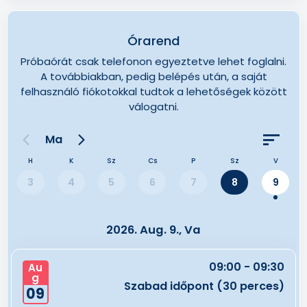
Órarend
Próbaórát csak telefonon egyeztetve lehet foglalni.
A továbbiakban, pedig belépés után, a saját
felhasználó fiókotokkal tudtok a lehetőségek között
válogatni.
Ma
H
K
Sz
Cs
P
Sz
V
3
4
5
6
7
8
9
2026. Aug. 9., Va
09:00 - 09:30
Au
g
Szabad időpont (30 perces)
09