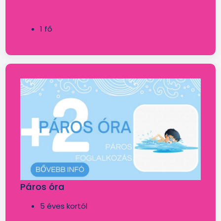
1 fő
Páros óra
5 éves kortól