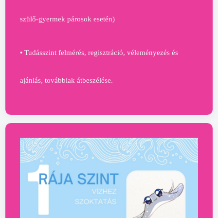
szülő-gyermek párosok esetén)
• Tudásszint felmérés, regisztráció, véleményezés és
ajánlás, továbbiak átbeszélése.