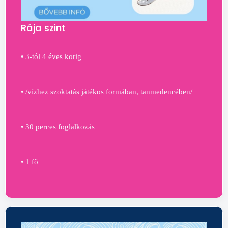
Rája szint
• 3-tól 4 éves korig
• /vízhez szoktatás játékos formában, tanmedencében/
• 30 perces foglalkozás
• 1 fő