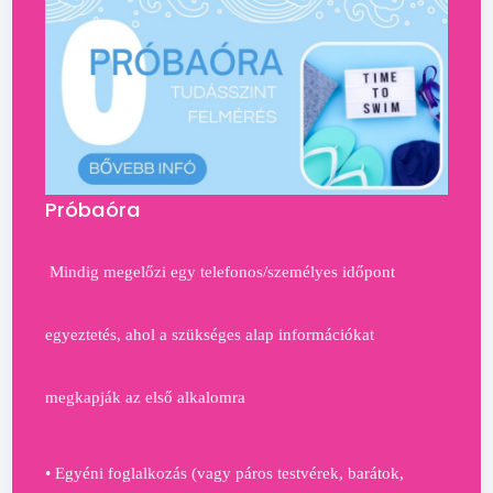
Próbaóra
Mindig megelőzi egy telefonos/személyes időpont
egyeztetés, ahol a szükséges alap információkat
megkapják az első alkalomra
• Egyéni foglalkozás (vagy páros testvérek, barátok,