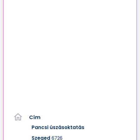
home
Cím
Pancsi úszásoktatás
Szeged
6726