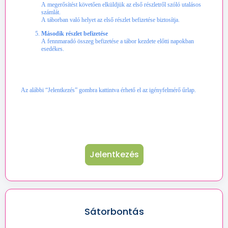
A megerősítést követően elküldjük az első részletről szóló utalásos
számlát.
A táborban való helyet az első részlet befizetése biztosítja.
Második részlet befizetése
A fennmaradó összeg befizetése a tábor kezdete előtti napokban
esedékes.
Az alábbi “Jelentkezés” gombra kattintva érhető el az igényfelmérő űrlap.
Jelentkezés
Sátorbontás