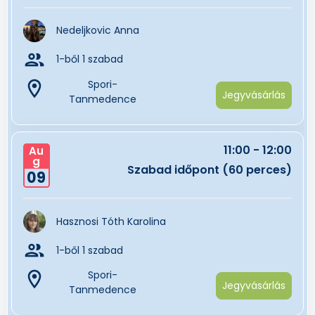
Nedeljkovic Anna
group
1-ből 1 szabad
room
Spori-
Jegyvásárlás
Tanmedence
11:00 - 12:00
Au
g
Szabad időpont (60 perces)
09
Hasznosi Tóth Karolina
group
1-ből 1 szabad
room
Spori-
Jegyvásárlás
Tanmedence