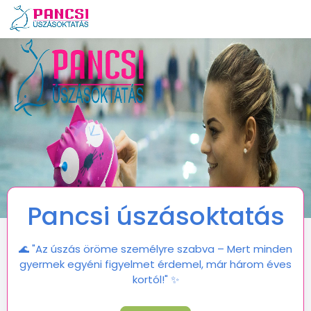
Pancsi úszásoktatás
🌊 "Az úszás öröme személyre szabva – Mert minden
gyermek egyéni figyelmet érdemel, már három éves
kortól!" ✨