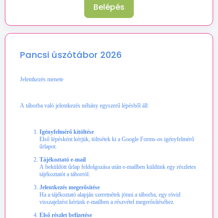
Belépés
Pancsi úszótábor 2026
Jelentkezés menete
A táborba való jelentkezés néhány egyszerű lépésből áll:
Igényfelmérő kitöltése
Első lépésként kérjük, töltsétek ki a Google Forms-os igényfelmérő
űrlapot.
Tájékoztató e-mail
A beküldött űrlap feldolgozása után e-mailben küldünk egy részletes
tájékoztatót a táborról.
Jelentkezés megerősítése
Ha a tájékoztató alapján szeretnétek jönni a táborba, egy rövid
visszajelzést kérünk e-mailben a részvétel megerősítéséhez.
Első részlet befizetése